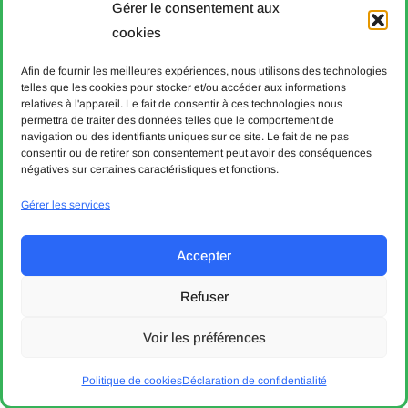
T651.22
Gérer le consentement aux
Avertissement
cookies
Déclaration de
Afin de fournir les meilleures expériences, nous utilisons des technologies
protection des données
telles que les cookies pour stocker et/ou accéder aux informations
relatives à l'appareil. Le fait de consentir à ces technologies nous
Politique de cookies
permettra de traiter des données telles que le comportement de
Aide & Contact
navigation ou des identifiants uniques sur ce site. Le fait de ne pas
consentir ou de retirer son consentement peut avoir des conséquences
négatives sur certaines caractéristiques et fonctions.
© 2004 - 8 août 2026. Communauté tarifaire vaudoise Mobilis.
Tous droits réservés.
Gérer les services
Designed & developed with 💙 by bVisible.
Accepter
Entreprises partenaires
Refuser
Voir les préférences
Politique de cookies
Déclaration de confidentialité