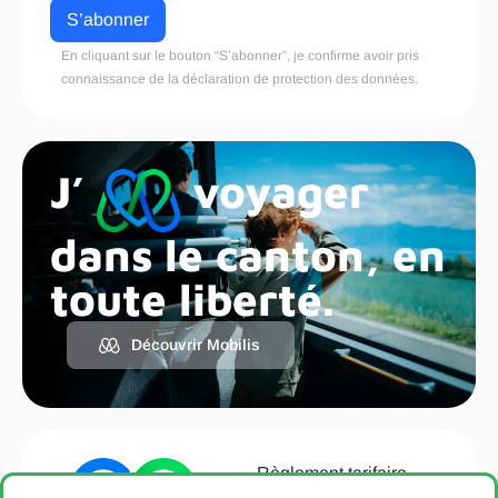
En cliquant sur le bouton “S’abonner”, je confirme avoir pris
connaissance de la
déclaration de protection des données
.
J’
voyager
dans le canton, en
toute liberté.
Découvrir Mobilis
Règlement tarifaire