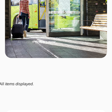
Accueil
Bon à savoir
All items displayed.