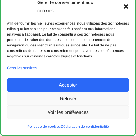
Gérer le consentement aux
30
31
1
2
3
4
5
cookies
Afin de fournir les meilleures expériences, nous utilisons des technologies
Aujourd'hui
Effacer
Close
telles que les cookies pour stocker et/ou accéder aux informations
relatives à l'appareil. Le fait de consentir à ces technologies nous
permettra de traiter des données telles que le comportement de
navigation ou des identifiants uniques sur ce site. Le fait de ne pas
consentir ou de retirer son consentement peut avoir des conséquences
négatives sur certaines caractéristiques et fonctions.
Gérer les services
Accepter
Refuser
Voir les préférences
Voir les trajets / Informations
Voir la carte
Politique de cookies
Déclaration de confidentialité