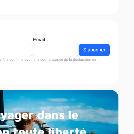
Email
r”, je confirme avoir pris connaissance de la
déclaration de
yager dans le
n toute liberté.