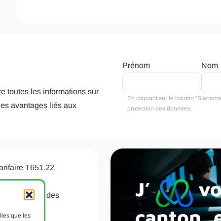
Prénom
Nom
e toutes les informations sur
En cliquant sur le bouton “S’abonne
les avantages liés aux
protection des données
.
arifaire T651.22
J’
vo
nt
de protection des
canton, e
lles que les