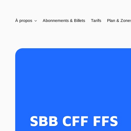
Passer
au
contenu
À propos
Abonnements & Billets
Tarifs
Plan & Zone
SBB CFF FFS