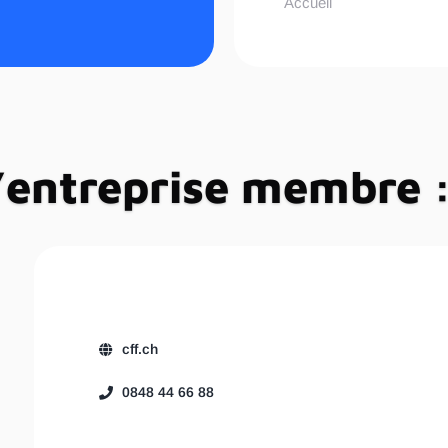
Accueil
SBB CFF FF
l’entreprise membre 
cff.ch
0848 44 66 88