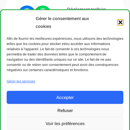
Règlement tarifaire
T651.22
Gérer le consentement aux
Avertissement
cookies
Déclaration de
Afin de fournir les meilleures expériences, nous utilisons des technologies
protection des données
telles que les cookies pour stocker et/ou accéder aux informations
relatives à l'appareil. Le fait de consentir à ces technologies nous
Politique de cookies
permettra de traiter des données telles que le comportement de
Aide & Contact
navigation ou des identifiants uniques sur ce site. Le fait de ne pas
consentir ou de retirer son consentement peut avoir des conséquences
négatives sur certaines caractéristiques et fonctions.
© 2004 - 7 août 2026. Communauté tarifaire vaudoise Mobilis.
Tous droits réservés.
Gérer les services
Designed & developed with 💙 by bVisible.
Accepter
Entreprises partenaires
Refuser
Voir les préférences