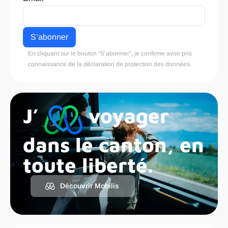
En cliquant sur le bouton “S’abonner”, je confirme avoir pris
connaissance de la
déclaration de protection des données
.
J’
voyager
dans le canton, en
toute liberté.
Découvrir Mobilis