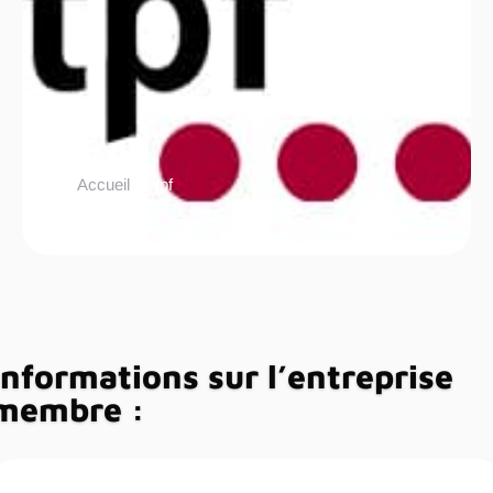
Accueil
tpf
Informations sur l’entreprise
membre :