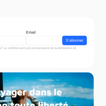
Email
r”, je confirme avoir pris connaissance de la
déclaration de
yager dans le
n toute liberté.