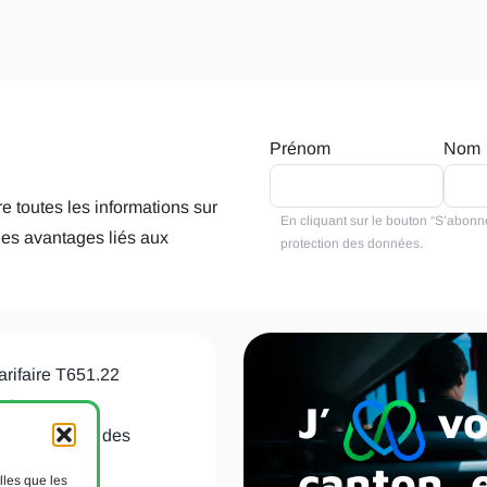
Prénom
Nom
e toutes les informations sur
En cliquant sur le bouton “S’abonne
les avantages liés aux
protection des données
.
arifaire T651.22
J’
vo
nt
de protection des
canton, e
lles que les