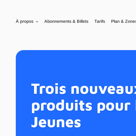
Passer
au
contenu
À propos
Abonnements & Billets
Tarifs
Plan & Zone
Trois nouveau
produits pour 
Jeunes