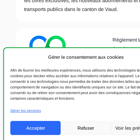
les offres exclusives, les nouveaux abonnements et 
transports publics dans le canton de Vaud.
Règlement t
Avertisseme
Gérer le consentement aux cookies
Déclaration 
données
Afin de fournir les meilleures expériences, nous utilisons des technologies te
Politique de
cookies pour stocker et/ou accéder aux informations relatives à l'appareil. Le 
consentir à ces technologies nous permettra de traiter des données telles qu
Aide & Cont
comportement de navigation ou des identifiants uniques sur ce site. Le fait d
consentir ou de retirer son consentement peut avoir des conséquences néga
certaines caractéristiques et fonctions.
© 2004 - 8 août 2026. Communauté tarifaire vaudoise Mobilis. Tous d
Designed & developed with 💙 by bVisible.
Gérer les services
Accepter
Refuser
Voir les pr