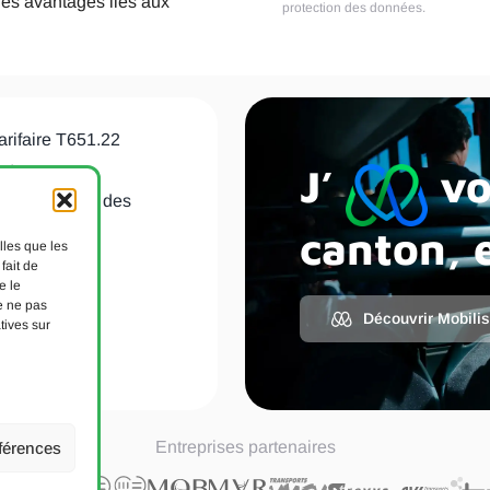
les avantages liés aux
protection des données
.
arifaire T651.22
J’
vo
nt
de protection des
canton, e
lles que les
 cookies
fait de
e le
act
e ne pas
Découvrir Mobili
tives sur
roits réservés.
Entreprises partenaires
éférences