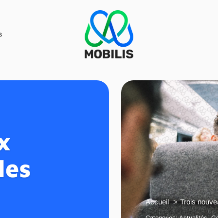
s
x
les
Accueil
Trois nouve
Categories:
Actualités
,
Gé