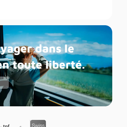
yager dans le
n toute liberté.
s