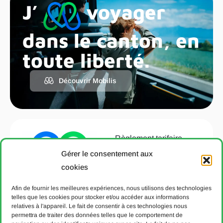
J’
voyager
dans le canton, en
toute liberté.
Découvrir Mobilis
Règlement tarifaire
T651.22
Gérer le consentement aux
Avertissement
cookies
Déclaration de
Afin de fournir les meilleures expériences, nous utilisons des technologies
protection des données
telles que les cookies pour stocker et/ou accéder aux informations
relatives à l'appareil. Le fait de consentir à ces technologies nous
Politique de cookies
permettra de traiter des données telles que le comportement de
Aide & Contact