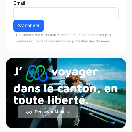
Email
En cliquant sur le bouton “S’abonner”, je confirme avoir pris
connaissance de la
déclaration de protection des données
.
J’
voyager
dans le canton, en
toute liberté.
Découvrir Mobilis