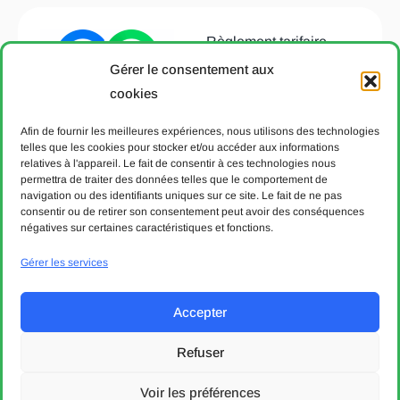
Règlement tarifaire
T651.22
Gérer le consentement aux
Avertissement
cookies
Déclaration de
Afin de fournir les meilleures expériences, nous utilisons des technologies
protection des données
telles que les cookies pour stocker et/ou accéder aux informations
relatives à l'appareil. Le fait de consentir à ces technologies nous
Politique de cookies
permettra de traiter des données telles que le comportement de
Aide & Contact
navigation ou des identifiants uniques sur ce site. Le fait de ne pas
consentir ou de retirer son consentement peut avoir des conséquences
négatives sur certaines caractéristiques et fonctions.
© 2004 - 6 août 2026. Communauté tarifaire vaudoise Mobilis.
Tous droits réservés.
Gérer les services
Designed & developed with 💙 by bVisible.
Accepter
Entreprises partenaires
Refuser
Voir les préférences