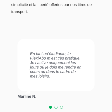
simplicité et la liberté offertes par nos titres de
transport.
En tant qu’étudiante, le
L’activation du FlexiAbo est
Depuis que je fais du
FlexiAbo m’est très pratique.
bien plus simple et
télétravail, le FlexiAbo est
Je l’active uniquement les
économique pour moi que
parfaitement adapté à mes
jours où je dois me rendre en
l’achat de billets isolés ou de
besoins et la solution idéale
cours ou dans le cadre de
cartes journalières.»
pour moi d’un point de vue
mes loisirs.
économique.
Sophie P.
Marline N.
Antoine R.