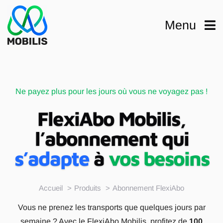
Passer
au
Menu
contenu
Ne payez plus pour les jours où vous ne voyagez pas !
FlexiAbo Mobilis,
l’abonnement qui
s’adapte
à
vos besoins
Accueil
Produits
Abonnement FlexiAbo
Vous ne prenez les transports que quelques jours par
semaine ? Avec le FlexiAbo Mobilis, profitez de
100