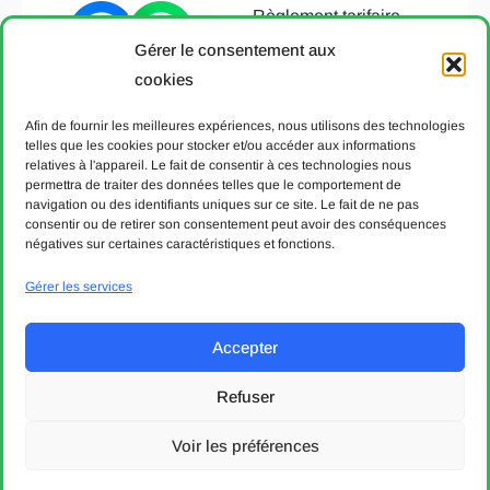
Règlement tarifaire
T651.22
Gérer le consentement aux
Avertissement
cookies
Déclaration de
Afin de fournir les meilleures expériences, nous utilisons des technologies
protection des données
telles que les cookies pour stocker et/ou accéder aux informations
relatives à l'appareil. Le fait de consentir à ces technologies nous
Politique de cookies
permettra de traiter des données telles que le comportement de
Aide & Contact
navigation ou des identifiants uniques sur ce site. Le fait de ne pas
consentir ou de retirer son consentement peut avoir des conséquences
négatives sur certaines caractéristiques et fonctions.
© 2004 - 5 août 2026. Communauté tarifaire vaudoise Mobilis.
Tous droits réservés.
Gérer les services
Designed & developed with 💙 by bVisible.
Accepter
Entreprises partenaires
Refuser
Voir les préférences