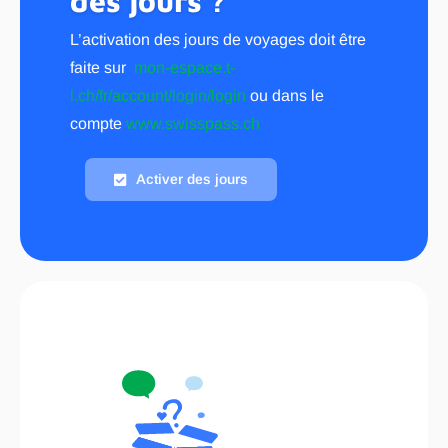
des jours ?
L’activation des jours de voyages doit être
faite sur
mon-espace.t-
l.ch/fr/account/login/login
ou dans le
compte
www.swisspass.ch
Activer des jours