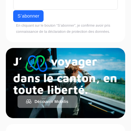
En cliquant sur le bouton “S’abonner”, je confirme avoir pris
connaissance de la
déclaration de protection des données
.
J’
voyager
dans le canton, en
toute liberté.
Découvrir Mobilis